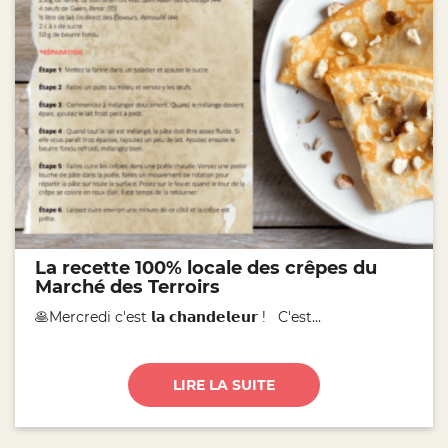
La recette 100% locale des crêpes du
Marché des Terroirs
🥞Mercredi c'est 𝗹𝗮 𝗰𝗵𝗮𝗻𝗱𝗲𝗹𝗲𝘂𝗿 ! C'est...
LIRE LA SUITE