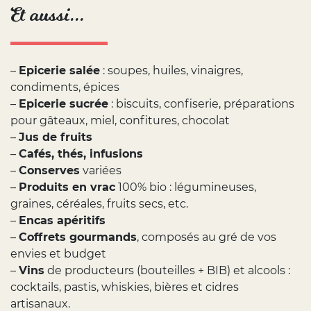
Et aussi...
–
Epicerie salée
: soupes, huiles, vinaigres,
condiments, épices
–
Epicerie sucrée
: biscuits, confiserie, préparations
pour gâteaux, miel, confitures, chocolat
–
Jus de fruits
–
Cafés, thés, infusions
–
Conserves
variées
–
Produits en vrac
100% bio : légumineuses,
graines, céréales, fruits secs, etc.
–
Encas apéritifs
–
Coffrets gourmands
, composés au gré de vos
envies et budget
–
Vins
de producteurs (bouteilles + BIB) et alcools :
cocktails, pastis, whiskies, bières et cidres
artisanaux.