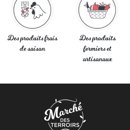
Des produits frais
Des produits
de saison
fermiers et
artisanaux