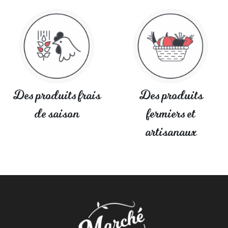
Des produits frais
Des produits
de saison
fermiers et
artisanaux