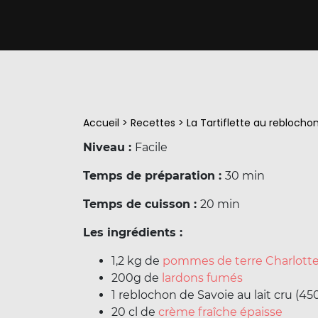
Accueil
>
Recettes
>
La Tartiflette au reblocho
Niveau :
Facile
Temps de préparation :
30 min
Temps de cuisson :
20 min
Les ingrédients :
1,2 kg de
pommes de terre Charlott
200g de
lardons fumés
1 reblochon de Savoie au lait cru (45
20 cl de
crème fraîche épaisse