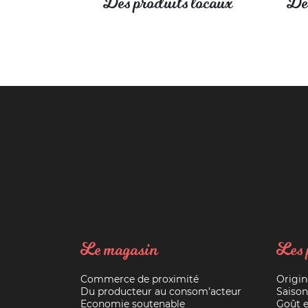
Des produits locaux
Des
Le magasin
Les 
Commerce de proximité
Origin
Du producteur au consom’acteur
Saison
Economie soutenable
Goût e