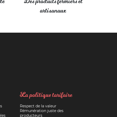
de
Des produits fermiers et
artisanaux
La politique tarifaire
es
Respect de la valeur
Rémunération juste des
les
producteurs