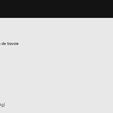
n de Savoie
e
0g)