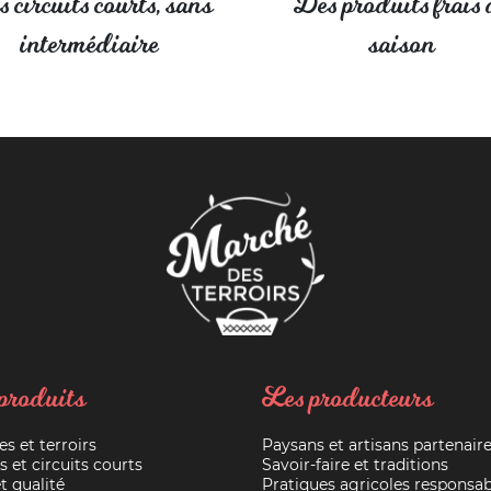
 circuits courts, sans
Des produits frais 
intermédiaire
saison
produits
Les producteurs
es et terroirs
Paysans et artisans partenair
s et circuits courts
Savoir-faire et traditions
t qualité
Pratiques agricoles responsab