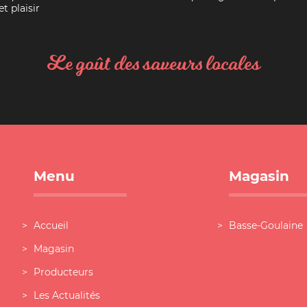
t plaisir
Le goût des saveurs locales
Menu
Magasin
Accueil
Basse-Goulaine
Magasin
Producteurs
Les Actualités