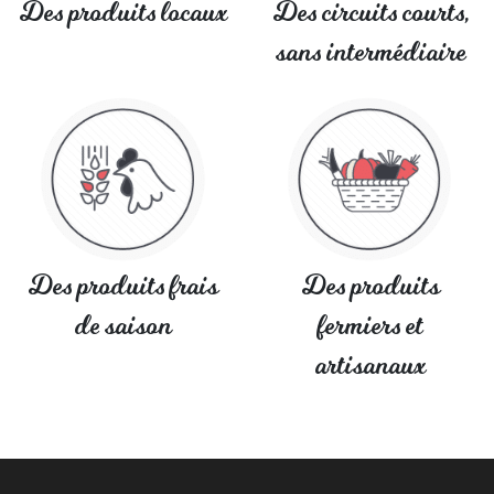
Des produits locaux
Des circuits courts,
sans intermédiaire
Des produits frais
Des produits
de saison
fermiers et
artisanaux