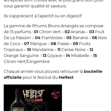
les épices sont choisis avec le plus grand soin pour
vous garantir qualité et saveurs.
Ils s’apprécient à l’apéritif ou en digestif
La gamme de Rhums Bruns Arrangés se compose
de 15 parfums :
01
Citron Vert –
02
Ananas –
03
Fruit
De La Passion –
04
Framboise –
05
Banane –
06
Noix
de Coco –
07
Mangue –
08
Fraise –
09
Fruits
Tropicaux –
10
Mandarine –
11
Cerise Noire –
12
Orange Sanguine –
13
Goyave –
14
Mirabelle –
15
Citron-Vert/Gingembre
Chaque année vous pouvez retrouver la
bouteille
officielle
pour le festival du
Helfest