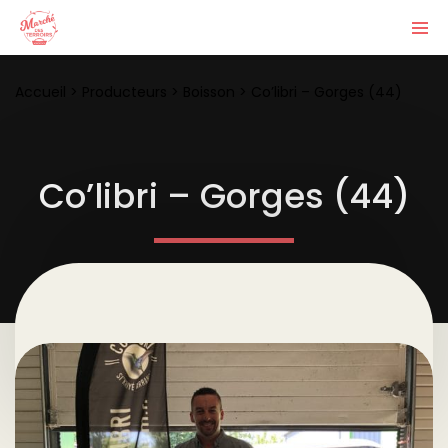
Accueil
>
Producteurs
>
Boisson
>
Co’libri – Gorges (44)
Co’libri – Gorges (44)