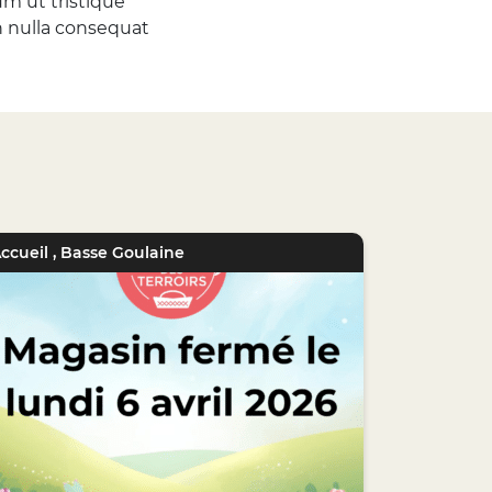
um ut tristique
en nulla consequat
ccueil
,
Basse Goulaine