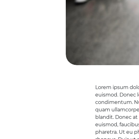
Lorem ipsum dolor
euismod. Donec lob
condimentum. Nun
quam ullamcorper,
blandit. Donec at
euismod, faucibus
pharetra. Ut eu p