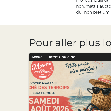
rhoncus. Duis ut 
non, mattis aucto
dui, non pretium n
Pour aller plus l
Accueil
,
Basse Goulaine