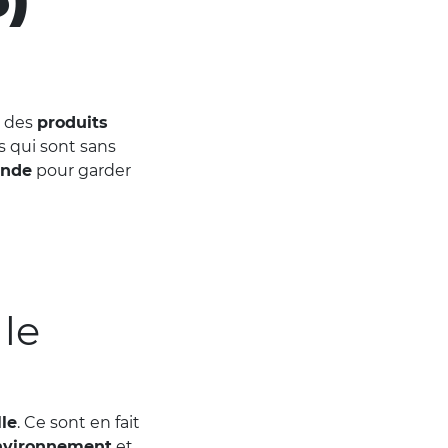
 des
produits
s qui sont sans
ande
pour garder
 le
lle
. Ce sont en fait
environnement
et