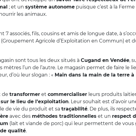
mal
; et un
système autonome
puisque c’est à la Ferme 
nourrir les animaux.
ont 7 associés, fils, cousins et amis de longue date, à s’o
 (Groupement Agricole d’Exploitation en Commun) et d
gasin sont tous les deux situés à
Cugand en Vendée
, 
s mètres l’un de l’autre. Le magasin permet de faire le l
r, d’où leur slogan : «
Main dans la main de la terre à 
ix de
transformer
et
commercialiser
leurs produits laitie
,
sur le lieu de l’exploitation
. Leur souhait est d’avoir une
le de vie du produit et sa
traçabilité
. De plus, ils respec
ière
avec des
méthodes traditionnelles
et un
respect 
mum
(lait et viande de porc) qui leur permettent de vous 
de qualité
.