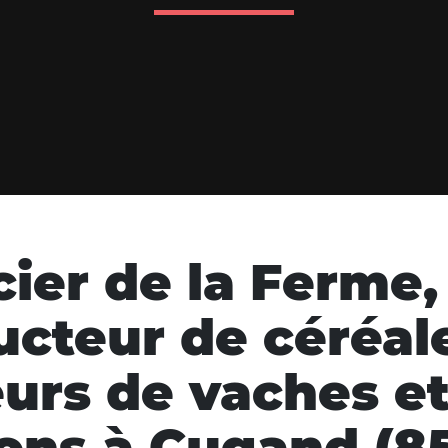
cier de la Ferme,
cteur de céréal
urs de vaches e
ons à Cugand (85