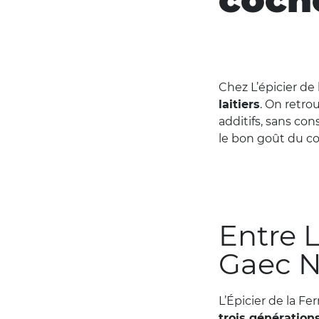
Chez L’épicier de 
laitiers
. On retro
additifs, sans con
le bon goût du c
Entre L
Gaec 
L’Épicier de la F
trois génération