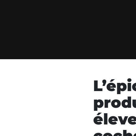
L’épi
produ
éleve
coch