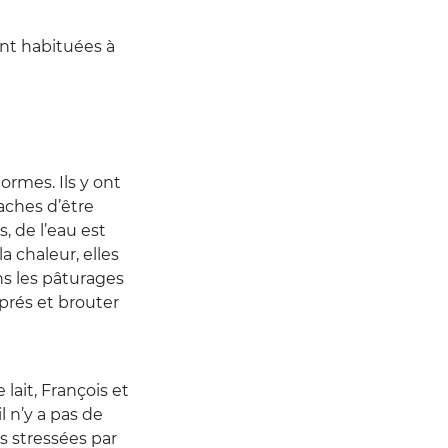
ont habituées à
ormes. Ils y ont
aches d’être
s, de l’eau est
la chaleur, elles
ns les pâturages
 prés et brouter
 lait, François et
l n’y a pas de
as stressées par