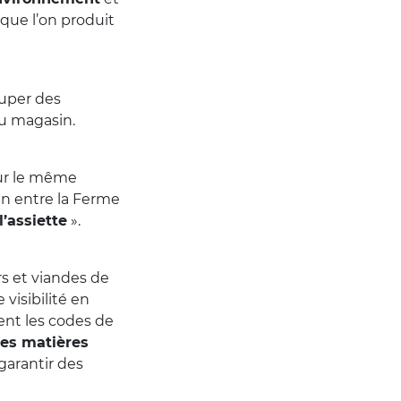
que l’on produit
ccuper des
u magasin.
sur le même
ien entre la Ferme
l’assiette
».
rs et viandes de
 visibilité en
tent les codes de
des matières
garantir des