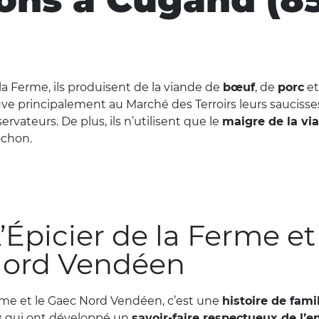
la Ferme, ils produisent de la viande de
bœuf
, de
porc
et
uve principalement au Marché des Terroirs leurs saucisse
servateurs. De plus, ils n’utilisent que le
maigre de la vi
ochon.
’Épicier de la Ferme et
Nord Vendéen
erme et le Gaec Nord Vendéen, c’est une
histoire de fami
s
qui ont développé un
savoir-faire respectueux de l’