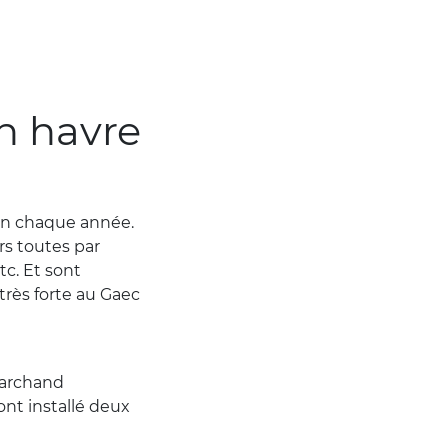
n havre
ein chaque année.
urs toutes par
tc. Et sont
très forte au Gaec
 marchand
ont installé deux