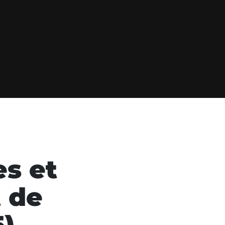
es et
t de
)