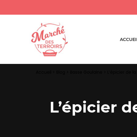
ACCUEI
Accueil
>
Blog
>
Basse Goulaine
>
L’épicier de 
L’épicier 