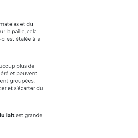
matelas et du
 la paille, cela
-ci est étalée à la
eaucoup plus de
aéré et peuvent
stent groupées,
cer et s’écarter du
u lait
est grande