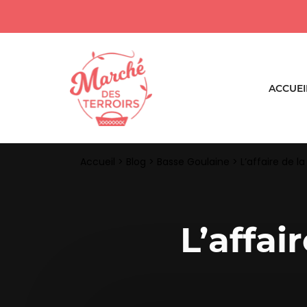
ACCUEI
Accueil
>
Blog
>
Basse Goulaine
>
L’affaire de 
L’affai