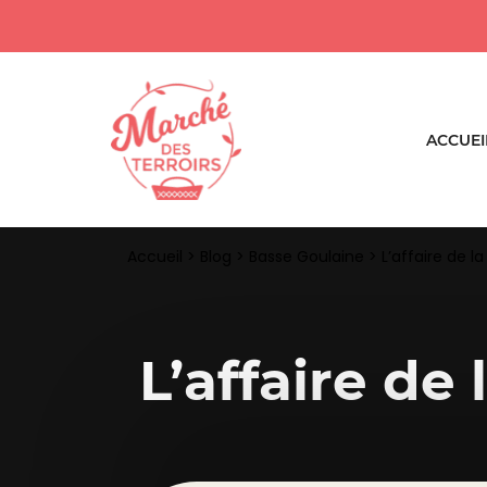
ACCUEI
Accueil
>
Blog
>
Basse Goulaine
>
L’affaire de l
L’affaire de 