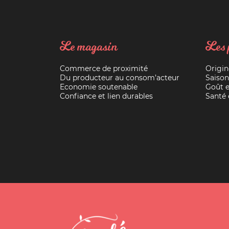
Le magasin
Les 
Commerce de proximité
Origin
Du producteur au consom’acteur
Saison
Economie soutenable
Goût e
Confiance et lien durables
Santé e