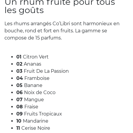
Un rhum fruité pour tous
les goûts
Les rhums arrangés Co’Libri sont harmonieux en
bouche, rond et fort en fruits. La gamme se
compose de 15 parfums.
01
Citron Vert
02
Ananas
03
Fruit De La Passion
04
Framboise
05
Banane
06
Noix de Coco
07
Mangue
08
Fraise
09
Fruits Tropicaux
10
Mandarine
11
Cerise Noire