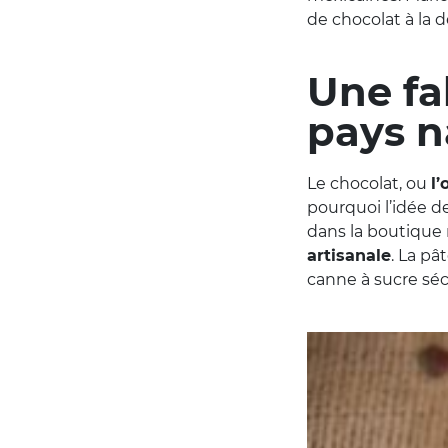
de chocolat à la 
Une fa
pays n
Le chocolat, ou
l’
pourquoi l’idée d
dans la boutique n
artisanale
. La pâ
canne à sucre sé