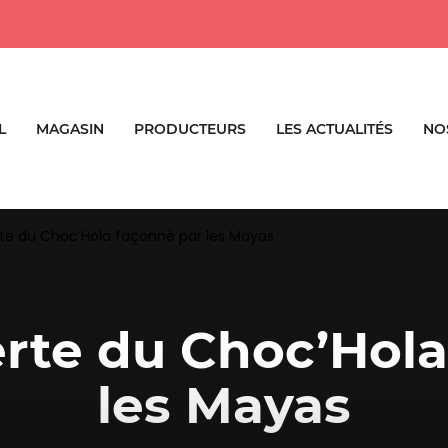
L
MAGASIN
PRODUCTEURS
LES ACTUALITÉS
NO
te du Choc’Hola façonné par les Mayas
erte du Choc’Hola
les Mayas