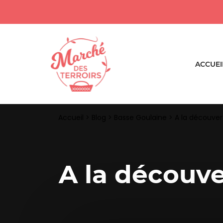
ACCUEI
Accueil
>
Blog
>
Basse Goulaine
>
A la découver
A la découv