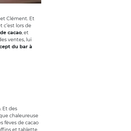
 et Clément. Et
 c’est lors de
 de cacao
, et
es ventes, lui
cept du bar à
o
. Et des
utique chaleureuse
es fèves de cacao
fins et tablette