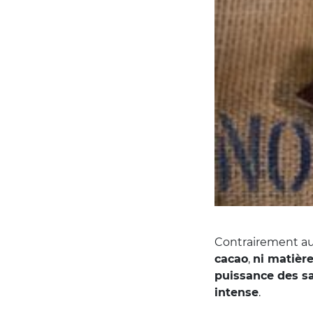
Contrairement au 
cacao
,
ni matièr
puissance des s
intense
.