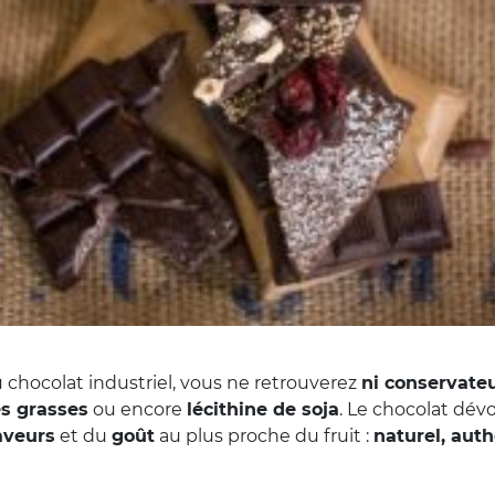
chocolat industriel, vous ne retrouverez
ni conservate
es grasses
ou encore
lécithine de soja
. Le chocolat dévo
aveurs
et du
goût
au plus proche du fruit :
naturel, aut