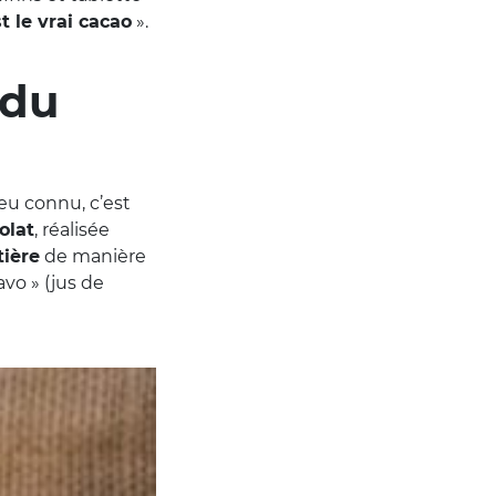
t le vrai cacao
».
 du
eu connu, c’est
olat
, réalisée
tière
de manière
vo » (jus de