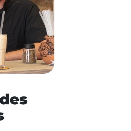
 des
s