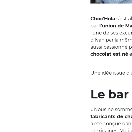
Choc’Hola
s’est a
par
l’union de Ma
l’une de ses exc
d’Ivan par la mê
aussi passionné p
chocolat est né
e
Une idée issue d’u
Le bar
« Nous ne sommes
fabricants de ch
a été conçue dans
mexicaines. Mario