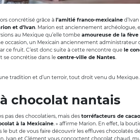
lors concrétisé grâce à
l’amitié franco-mexicaine
d’Ivan
rion et d’Ivan
. Marion est anciennement archéologue, et
ursions au Mexique qu’elle tombe
amoureuse de la fève
me occasion, un Mexicain anciennement administrateur d
ar ce fruit. C’est donc suite à cette rencontre que
le con
t se concrétise dans le
centre-ville de Nantes
.
ne tradition et d’un terroir, tout droit venu du Mexique.
 à chocolat nantais
 pas des chocolatiers, mais des
torréfacteurs de caca
ocolat à la Mexicaine
. » affirme Marion. En effet, la bo
 le but de vous faire découvrir les effluves chocolatés d
n, Ivan et Clément vous concoctent chocolat chaud, muf