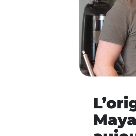
L’ori
Maya