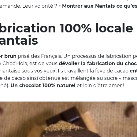
demande. Leur volonté ? «
Montrer aux Nantais ce qu’es
brication 100% locale
antais
or brun
prisé des Français. Un processus de fabrication p
e Choc’Hola, est de vous
dévoiler la fabrication du choc
antaise sous vos yeux. Ils travaillent la fève de cacao
en
te de cacao ainsi obtenue est mélangée au sucre « masca
ché).
Un chocolat 100% naturel
et loin d’être amer !